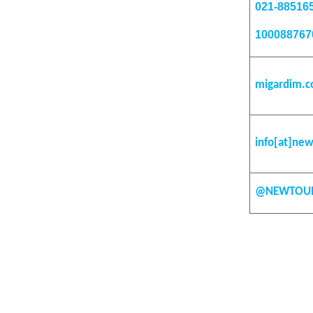
021-88516
100088767
migardim.
info[at]new
@NEWTOU