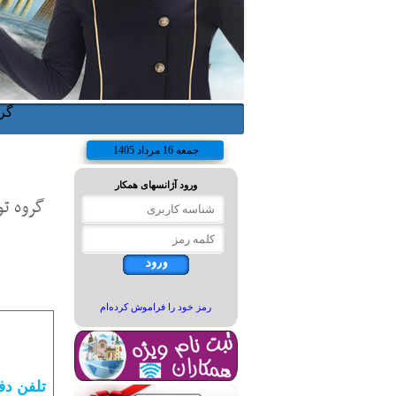
گرو
جمعه 16 مرداد 1405
ورود آژانس‏های همکار
گروه تورها
رمز خود را فراموش كرده‌ام
تلفن دف