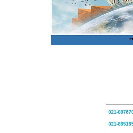
021-88767
021-88516