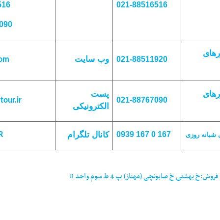
516
021-88516516
09
0
رهای
وب سایت
021-88511920
com
رهای
پست
021-88767090
tour.ir
الكترونيكی
کانال تلگرام
167 0 167 0939
R
 شبانه
روزی
وش:خ بهشتی خ صابونچی (مهناز) پ 4 ط سوم واحد 8