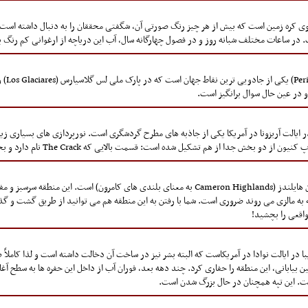
اچه های روی کره زمین است که بیش از هر چیز رنگ صورتی آن، شگفتی محققان را به دنبال داشته 
یخچال ط
 در عین حال سوال برانگیز است.
ی آنتلوپ کنیون (Antelope Canyon) واقع در ایالت آریزونا در آمریکا یکی از جاذبه های مطرح گردشگری است. نورپردازی 
ز هم تشکیل شده است: قسمت بالایی که The Crack نام دارد و بخش جنوبی به نام The Corkscrew.
بهارات (Bharat) دومین تولیدکننده بزرگ چای در کامرون هایلندز (Cameron Highlands به معنای بلندی ه
به مالزی می روند ضروری است. شما با رفتن به این منطقه هم می توانید از طریق گشت و گذ
اقعی را بچشید!
ه آبگرم آتشفشانی زیبا در ایالت نوادا در آمریکاست که البته بشر نیز در ساخت آن دخالت داشته است و ل
بیابانی، این منطقه را حفاری کرد. چند دهه بعد، فوران آب از داخل این حفره ها به سطح آغ
ت. این تپه همچنان در حال بزرگ شدن است.