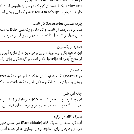
دریاچه Kelimutu Crater در اندونزی
Kelimutu یک آتشفشان کوچک در جزیره فلورس اس
دارند. دریاچه Tiwu Ata Mbupuبه رنگ آبی روشن است و دریاچه های Tiwu Nuwa Muri Koo Fai و Tiwu Ata Polo معمولاً رنگ های سبز و قرمز را پیش چشم گردشگران به نمایش می گذارند.
پارک طبیعی Sossusvlei در نامبیا
شنی جهان را تشکیل داده است. بهترین زمان برای رفتن به Sossusvlei به هنگام طلوع یا غروب آفتاب است. در این زمان ها دمای هوا قابل تحمل است و طبیعت رنگ های جادویی خود را به تصویر می 
صخره پریکستولن
از سطح آبدره Lysefjord بالاتر است و گردشگران برای رفتن به لبه آن باید پنج کیلومتر پیاده روی کنند. البته مناظر بدیعی که آنجا می شود دید، ارزش دو روز صخره نوری را دارد!
تپه موج
روشن و امواج حیرت انگیز سنگی این منطقه باعث شده گرد
چاله آبی بلیز
کمیاب، لاک پشت های غول پیکر و مرجان های تماشایی، ب
پاموک کاله در ترکیه
آب گرم معدنی پامو
درمانی دارد و برای معالجه برخی بیماری ها از جمله آسم، روماتیس