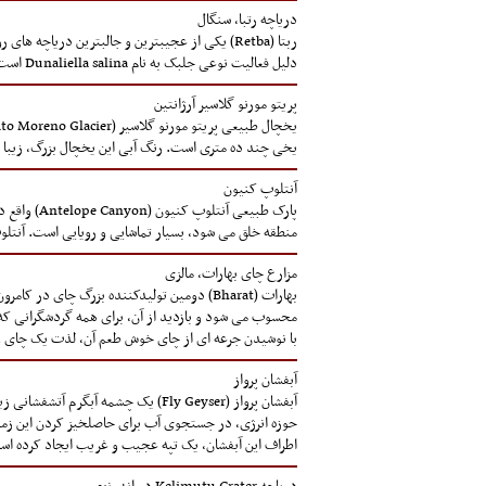
دریاچه رتبا، سنگال
ربتا (Retba) یکی از عجیبترین و جالبترین دری
دلیل فعالیت نوعی جلبک به نام Dunaliella salina است. در ساعات مختلف شبانه روز و در فصول چهارگانه سال، آب این دریاچه از ارغوانی کم رنگ به صورتی غلیظ تغییر پیدا می کند.
پریتو مورنو گلاسیر آرژانتین
یخی چند ده متری است. رنگ آبی این یخچال بزرگ، زیبا و
آنتلوپ کنیون
پارک طبیع
منطقه خلق می شود، بسیار تماشایی و رویایی است. آنتلوپ کنیون از دو بخش جدا ا
مزارع چای بهارات، مالزی
محسوب می شود و بازدید از آن، برای همه گردشگرانی که 
با نوشیدن جرعه ای از چای خوش طعم آن، لذت یک چای و
آبفشان پرواز
آبفشان پرواز (Fly Geyser) یک چشم
حوزه انرژی، در جستجوی آب برای حاصلخیز کردن این زمین 
اطراف این آبفشان، یک تپه عجیب و غریب ایجاد کرده اس