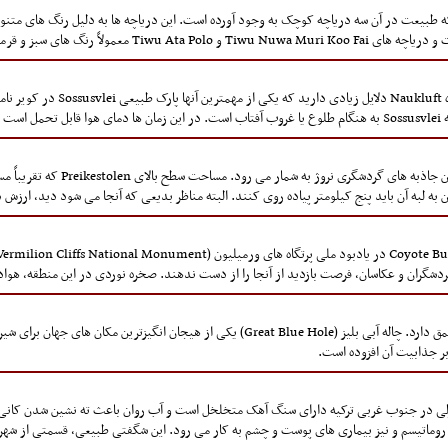
ت که طبیعت در آن سه دریاچه کوچک به وجود آورده است. این دریاچه ها به دلیل رنگ های متن
شما برای بازدید از نامبیا و تماشای
کشد.
شگران و عکاسان، فرصت بازدید از آنجا را از دست ندهند. صخره نوردی در این منطقه، هوادا
این چاله زیبا و مسحور کننده، 400 متر طول و 145 متر عمق دارد. چاله آبی بلیز (reat Blue Hole
ر جذابیت آن افزوده است.
ک کاله (Pamukkale) در استان دنیزلی در جنوب غربی ترکیه دارای سنگ آهک متخلخل است و آب روان باعث ته نش
م و نیز بیماری های پوست و چشم به کار می رود. این شگفتی طبیعی، قسمتی از شهر باستانی هایراپولیس (lis