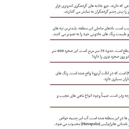
وعی که دارند، جزو جاذبه های گردشگری اندونزی قرار
 پارک ملی حفاظت شده Naukluft دلایل زیادی دارید که یکی از مهمترین آنها پارک طبیعی Sossusvlei در کویر نامیب است. بادهای ساحلی این منطقه، بلندترین تپه های
این صخره یکی از معروف ترین و در عین حال دلهره آورترین جاذبه های گردشگری نروژ به شمار می رود. مساحت سطح بالای Preikestolen که تقریباً مسطح است، حدود 25 متر مربع است. این صخره 600 متر
موج (Wave) یک تپه فرسایشی شگفت آور در منطقه Coyote Buttes در یادبود ملی پرتگاه های ورمیلیون (Vermilion Cliffs National Monument) است که در ایالت آریزونا واقع شده است. رنگ های
ران بسیاری دارد.
G) یکی از هیجان انگیزترین مکان های جهان برای شیرجه زدن است. ضمناً وجود انواع ماهی های عجیب و
ین شدن کانی ها در این منطقه شده است. آب این چشمه خواص
Hierapo) محسوب می شود.