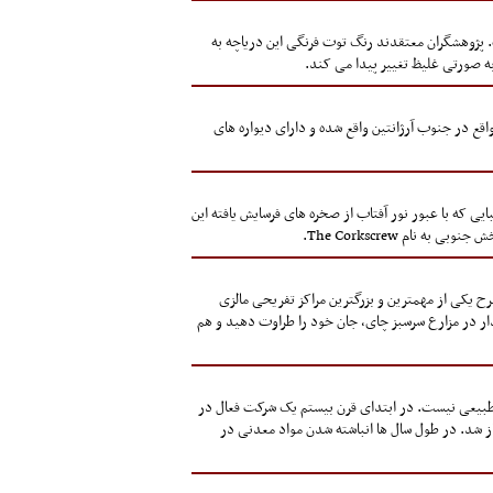
است. پژوهشگران معتقدند رنگ توت فرنگی این دریاچه به
بیعی پریتو مورنو گلاسیر (Perito Moreno Glacier) یکی از جادویی ترین نقاط جهان است که در پارک ملی لس گلاسیارس (Los Glaciares) واقع در جنوب آرژانتین واقع شده و دارای دیواره های
های بسیاری زیبایی که با عبور نور آفتاب از صخره های فرسایش یافته این
ای کامرون) است. این منطقه سرسبز و مفرح یکی از مهمترین و بزرگترین مراکز تفریحی مالزی
ار در مزارع سرسبز چای، جان خود را طراوت دهید و هم
ذا کاملاً طبیعی نیست. در ابتدای قرن بیستم یک شرکت فعال در
از شد. در طول سال ها انباشته شدن مواد معدنی در