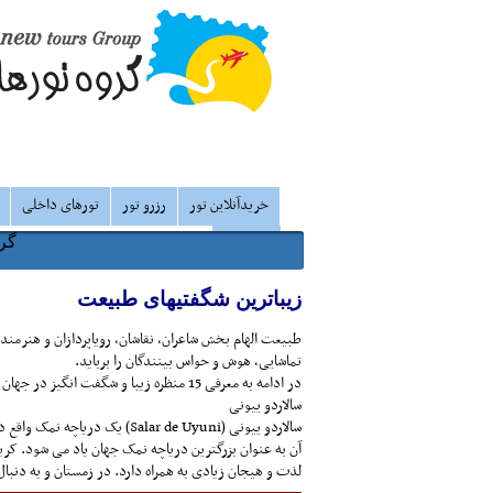
خریدآنلاین تور
رزرو تور
تورهای داخلی
درباره ما
گرو
زیباترین شگفتیهای طبیعت
طبیعت الهام بخش شاعران، نقاشان، رویاپردازان و هنرمن
تماشایی، هوش و حواس بینندگان را برباید.
در ادامه به معرفی 15 منظره زیبا و شگفت انگیز در جهان می پردازیم.
سالاردو ییونی
سالاردو ییونی (lar de Uyuni
آن به عنوان بزرگترین دریاچه نمک جهان یاد می شود. ک
لذت و هیجان زیادی به همراه دارد. در زمستان و به دنبا