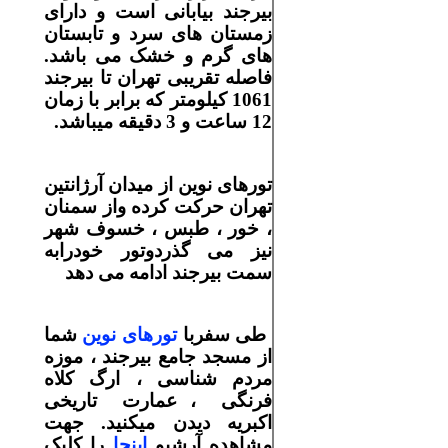
بیرجند بیابانی است و دارای
زمستان های سرد و تابستان
های گرم و خشک می باشد.
فاصله تقریبی تهران تا
بیرجند
1061
کیلومتر که برابر با زمان
12
ساعت و
3
دقیقه میباشد
.
تورهای نوین از میدان آرژانتین
تهران
حرکت کرده واز سمنان
، خور ، طبس ، خسوف شهر
نیز می گذرد
وتور خودرابه
سمت بیرجند ادامه می دهد
طی سفربا
تورهای نوین
شما
از مسجد جامع بیرجند ، موزه
مردم شناسی ، ارگ کلاه
فرنگی ، عمارت تاریخی
اکبریه دیدن میکنید.
جهت
مشاهده
آرشیو
اینجا
را کلیک