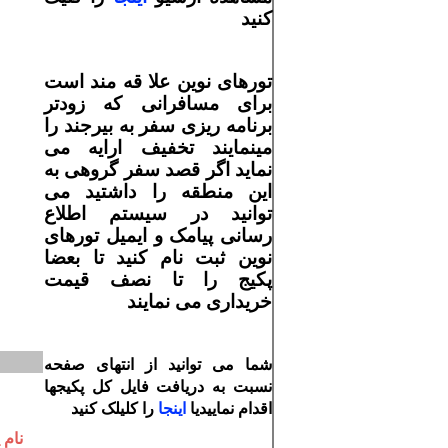
کنید
تورهای نوین علا قه مند است
برای مسافرانی که زودتر
برنامه ریزی سفر
به بیرجند را
مینمایند تخفیف
ارایه می
نماید اگر قصد سفر گروهی به
این منطقه را داشتید می
توانید در سیستم اطلاع
رسانی پیامک و ایمیل تورهای
نوین ثبت نام کنید تا بعضا
پکیج را تا نصف قیمت
خریداری می نمایند
شما می توانید از انتهای صفحه
نسبت به دریافت فایل کل پکیجها
اقدام نماییدیا
اینجا
را کلیلک کنید
نام 