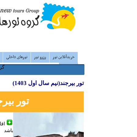
خریدآنلاین تور
رزرو تور
تورهای داخلی
درباره ما
گرو
تور بیرجند(نیم سال اول 1403)
تور
بیرج
اقا
باشد