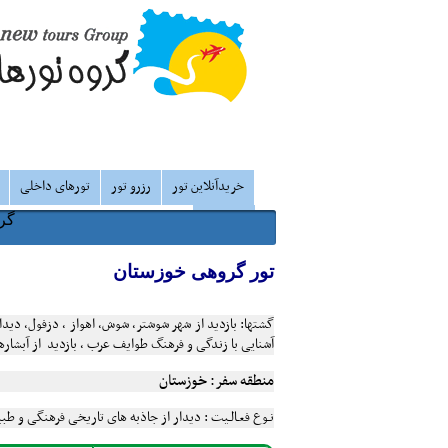
خریدآنلاین تور
رزرو تور
تورهای داخلی
درباره ما
گرو
تور گروهی خوزستان
گشتها:
بازدید
از شهر شوشتر، شوش، اهواز ، دزفول، دیدار ا
آشنایی با زندگی و فرهنگ طوایف عرب ، بازدید از آبشار
منطقه سفر:
خوزستان
نـوع فعـالـیت :
دیدار از جاذبه های تاریخی فرهنگی و طبیعت گردی (هر روزتقریبا بین 1 