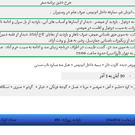
شرح دقیق برنامه سفر
 اتوبان قم، معارفه داخل اتوبوس، صرف شام در رستوران .
دزفول ، بازدید از شوشتر ، دیدار از آبشارها و آسیاب های آبی، بازدید از پل میزان و ادامه
کت به سمت دزفول و اقامت در شوشتر.
به سوی شهر باستانی شوش، صرف ناهار و بازدید از بقایای کاخ آپادانا، دیدار از قلعه دمورگ
ان.
د از زیگورات باستانی چغازنبیل، رفتن به هتل و وقت آزاد.
 به سوی سد دز، گشت طبیعت در اطراف دریاچه زیبای سد و ادامه به سمت خرم آباد، صرف
ان.
ان.
 تهران (آرژانتین) حدود ساعت 23:00
ر + کره +حلیم + آش + سرشیر + مربا + عسل + گوجه فرنگی + خیار + گردو + سبزی + نسکافه 
يت: 1544524
بازديد روزانه: 491
تعداد افراد آ