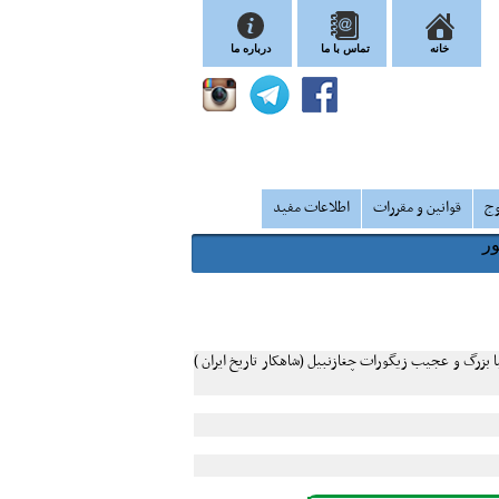
خانه
تماس با ما
درباره ما
وج
قوانین و مقررات
اطلاعات مفید
یبا بزرگ و عجیب زیگورات چغازنبیل (شاهکار تاریخ ایران )